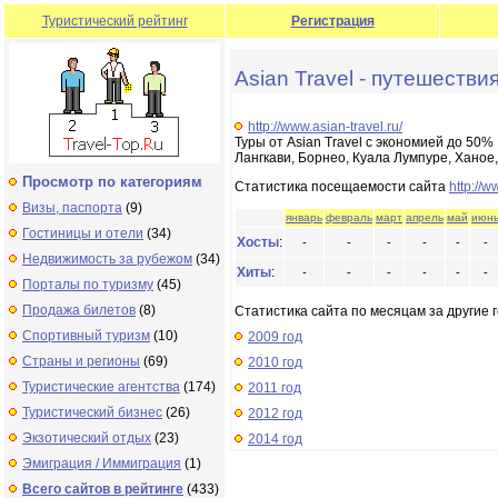
Туристический рейтинг
Регистрация
Asian Travel - путешестви
http://www.asian-travel.ru/
Туры от Asian Travel с экономией до 50%
Лангкави, Борнео, Куала Лумпуре, Ханое,
Просмотр по категориям
Статистика посещаемости сайта
http://w
Визы, паспорта
(9)
январь
февраль
март
апрель
май
июн
Гостиницы и отели
(34)
Хосты
:
-
-
-
-
-
-
Недвижимость за рубежом
(34)
Хиты
:
-
-
-
-
-
-
Порталы по туризму
(45)
Продажа билетов
(8)
Статистика сайта по месяцам за другие г
Спортивный туризм
(10)
2009 год
Страны и регионы
(69)
2010 год
Туристические агентства
(174)
2011 год
Туристический бизнес
(26)
2012 год
Экзотический отдых
(23)
2014 год
Эмиграция / Иммиграция
(1)
Всего сайтов в рейтинге
(433)