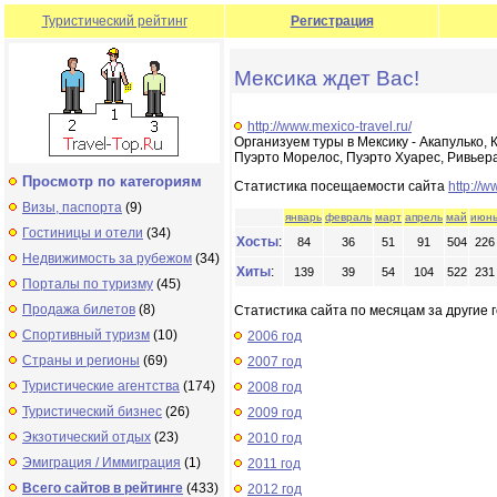
Туристический рейтинг
Регистрация
Мексика ждет Вас!
http://www.mexico-travel.ru/
Организуем туры в Мексику - Акапулько, 
Пуэрто Морелос, Пуэрто Хуарес, Ривьер
Просмотр по категориям
Статистика посещаемости сайта
http://w
Визы, паспорта
(9)
январь
февраль
март
апрель
май
июн
Гостиницы и отели
(34)
Хосты
:
84
36
51
91
504
226
Недвижимость за рубежом
(34)
Хиты
:
139
39
54
104
522
231
Порталы по туризму
(45)
Продажа билетов
(8)
Статистика сайта по месяцам за другие г
Спортивный туризм
(10)
2006 год
Страны и регионы
(69)
2007 год
Туристические агентства
(174)
2008 год
Туристический бизнес
(26)
2009 год
Экзотический отдых
(23)
2010 год
Эмиграция / Иммиграция
(1)
2011 год
Всего сайтов в рейтинге
(433)
2012 год