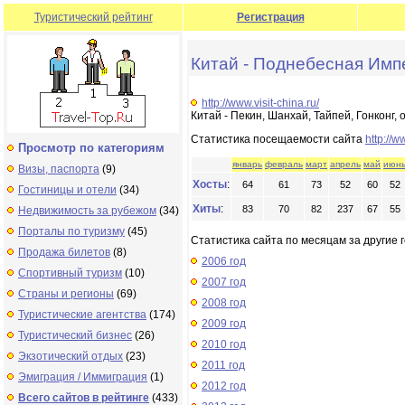
Туристический рейтинг
Регистрация
Китай - Поднебесная Имп
http://www.visit-china.ru/
Китай - Пекин, Шанхай, Тайпей, Гонконг,
Статистика посещаемости сайта
http://w
Просмотр по категориям
январь
февраль
март
апрель
май
июн
Визы, паспорта
(9)
Хосты
:
64
61
73
52
60
52
Гостиницы и отели
(34)
Хиты
:
83
70
82
237
67
55
Недвижимость за рубежом
(34)
Порталы по туризму
(45)
Статистика сайта по месяцам за другие г
Продажа билетов
(8)
2006 год
Спортивный туризм
(10)
2007 год
Страны и регионы
(69)
2008 год
Туристические агентства
(174)
2009 год
Туристический бизнес
(26)
2010 год
Экзотический отдых
(23)
2011 год
Эмиграция / Иммиграция
(1)
2012 год
Всего сайтов в рейтинге
(433)