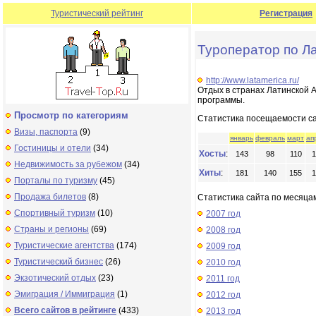
Туристический рейтинг
Регистрация
Туроператор по Л
http://www.latamerica.ru/
Отдых в странах Латинской А
программы.
Просмотр по категориям
Статистика посещаемости с
Визы, паспорта
(9)
январь
февраль
март
ап
Гостиницы и отели
(34)
Хосты
:
143
98
110
1
Недвижимость за рубежом
(34)
Хиты
:
181
140
155
1
Порталы по туризму
(45)
Продажа билетов
(8)
Статистика сайта по месяцам
Спортивный туризм
(10)
2007 год
Страны и регионы
(69)
2008 год
Туристические агентства
(174)
2009 год
Туристический бизнес
(26)
2010 год
Экзотический отдых
(23)
2011 год
Эмиграция / Иммиграция
(1)
2012 год
Всего сайтов в рейтинге
(433)
2013 год