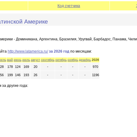
Код счетчика
атинской Америке
мерики - Доминикана, Аргентина, Бразилия, Уругвай, Барбадос, Панама, Чили
айта
http://www.latamerica.ru/
за 2026 год
по месяцам:
рель
май
июнь
июль
август
сентябрь
октябрь
ноябрь
декабрь
2026
28
178
124
169
20
-
-
-
-
970
56
199
146
193
26
-
-
-
-
1196
 за другие года: