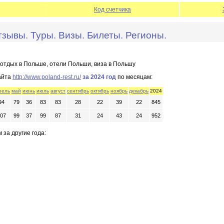
Код счетчика
зывы. Туры. Визы. Билеты. Регионы.
, отдых в Польше, отели Польши, виза в Польшу
айта
http://www.poland-rest.ru/
за 2024 год
по месяцам:
рель
май
июнь
июль
август
сентябрь
октябрь
ноябрь
декабрь
2024
94
79
36
83
83
28
22
39
22
845
07
99
37
99
87
31
24
43
24
952
 за другие года: