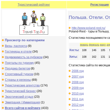
Туристический рейтинг
Регистрация
Польша. Отели. От
http://www.poland-rest.ru/
Poland-Rest - туры в Польшу
Статистика посещаемости с
Просмотр по категориям
январь
февраль
март
ап
Визы, паспорта
(9)
Хосты
:
108
146
105
Гостиницы и отели
(34)
Хиты
:
108
162
131
1
Недвижимость за рубежом
(34)
Порталы по туризму
(45)
Статистика сайта по месяцам
Продажа билетов
(8)
2006 год
Спортивный туризм
(10)
2007 год
Страны и регионы
(69)
2008 год
Туристические агентства
(174)
2009 год
Туристический бизнес
(26)
2010 год
Экзотический отдых
(23)
2011 год
Эмиграция / Иммиграция
(1)
2012 год
Всего сайтов в рейтинге
(433)