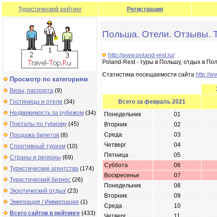
Туристический рейтинг
Регистрация
Польша. Отели. Отзывы. Т
http://www.poland-rest.ru/
Poland-Rest - туры в Польшу, отдых в П
Статистика посещаемости сайта
http://w
Просмотр по категориям
Визы, паспорта
(9)
Гостиницы и отели
(34)
Всего за февраль 2021
Недвижимость за рубежом
(34)
Понедельник
01
Порталы по туризму
(45)
Вторник
02
Среда
03
Продажа билетов
(8)
Четверг
04
Спортивный туризм
(10)
Пятница
05
Страны и регионы
(69)
Суббота
06
Туристические агентства
(174)
Воскресенье
07
Туристический бизнес
(26)
Понедельник
08
Экзотический отдых
(23)
Вторник
09
Эмиграция / Иммиграция
(1)
Среда
10
Всего сайтов в рейтинге
(433)
Четверг
11