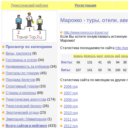
Туристический рейтинг
Регистрация
Марокко - туры, отели, а
http://www.morocco-travel.ru/
Если Вы хотите почувствовать истинную 
Марокко!
Просмотр по категориям
Статистика посещаемости сайта
http://w
Визы, паспорта
(9)
январь
февраль
март
апрель
май
июн
Гостиницы и отели
(34)
Хосты
:
66
131
41
65
94
38
Недвижимость за рубежом
(34)
Хиты
:
107
141
50
76
100
62
Порталы по туризму
(45)
Продажа билетов
(8)
Статистика сайта по месяцам за другие г
Спортивный туризм
(10)
2006 год
Страны и регионы
(69)
2007 год
Туристические агентства
(174)
2008 год
Туристический бизнес
(26)
2009 год
Экзотический отдых
(23)
2010 год
Эмиграция / Иммиграция
(1)
2011 год
Всего сайтов в рейтинге
(433)
2012 год