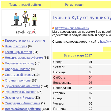
Туристический рейтинг
Регистрация
Туры на Кубу от лучших 
http://www.cuba-travel.ru/
Мы с удовольствием поможем Вам подобр
содействие в получении визы и покупки 
Просмотр по категориям
Статистика посещаемости сайта
http://w
Визы, паспорта
(9)
Гостиницы и отели
(34)
Всего за март 2017
Недвижимость за рубежом
(34)
Среда
01
Порталы по туризму
(45)
Четверг
02
Продажа билетов
(8)
Пятница
03
Спортивный туризм
(10)
Суббота
04
Страны и регионы
(69)
Воскресенье
05
Туристические агентства
(174)
Понедельник
06
Туристический бизнес
(26)
Вторник
07
Экзотический отдых
(23)
Среда
08
Эмиграция / Иммиграция
(1)
Четверг
09
Пятница
10
Всего сайтов в рейтинге
(433)