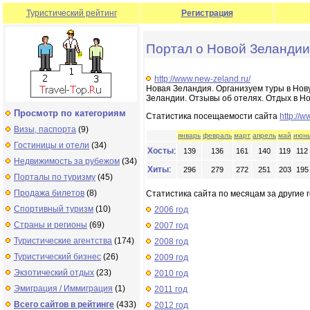
Туристический рейтинг
Регистрация
Портал о Новой Зеландии
http://www.new-zeland.ru/
Новая Зеландия. Организуем туры в Нову
Зеландии. Отзывы об отелях. Отдых в Н
Просмотр по категориям
Статистика посещаемости сайта
http://
Визы, паспорта
(9)
январь
февраль
март
апрель
май
июн
Гостиницы и отели
(34)
Хосты
:
139
136
161
140
119
112
Недвижимость за рубежом
(34)
Хиты
:
296
279
272
251
203
195
Порталы по туризму
(45)
Продажа билетов
(8)
Статистика сайта по месяцам за другие г
Спортивный туризм
(10)
2006 год
Страны и регионы
(69)
2007 год
Туристические агентства
(174)
2008 год
Туристический бизнес
(26)
2009 год
Экзотический отдых
(23)
2010 год
Эмиграция / Иммиграция
(1)
2011 год
Всего сайтов в рейтинге
(433)
2012 год