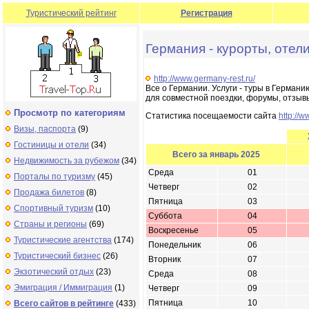
Туристический рейтинг
Регистрация
Германия - курорты, отели,
http://www.germany-rest.ru/
Все о Германии. Услуги - туры в Германи
для совместной поездки, форумы, отзывы
Просмотр по категориям
Статистика посещаемости сайта
http://w
Визы, паспорта
(9)
Гостиницы и отели
(34)
Всего за январь 2025
Недвижимость за рубежом
(34)
Среда
01
Порталы по туризму
(45)
Четверг
02
Продажа билетов
(8)
Пятница
03
Спортивный туризм
(10)
Суббота
04
Страны и регионы
(69)
Воскресенье
05
Туристические агентства
(174)
Понедельник
06
Туристический бизнес
(26)
Вторник
07
Экзотический отдых
(23)
Среда
08
Эмиграция / Иммиграция
(1)
Четверг
09
Пятница
10
Всего сайтов в рейтинге
(433)