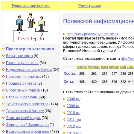
Туристический рейтинг
Регистрация
Полевской информационн
http://www.polevskoy-turcentr.ru
Портал призван оказать неоценимую пом
его туристическом потенциале. Информа
сферы туризма как самого города Полевс
Просмотр по категориям
Бажовской Империей туризма!
Визы, паспорта
(9)
Статистика посещаемости сайта
http://w
Гостиницы и отели
(34)
январь
февраль
март
апрель
май
июн
Недвижимость за рубежом
(34)
Хосты
:
288
291
289
247
236
258
Порталы по туризму
(45)
Хиты
:
405
430
383
346
322
444
Продажа билетов
(8)
Спортивный туризм
(10)
Статистика сайта по месяцам за другие г
Страны и регионы
(69)
2008 год
Туристические агентства
(174)
2009 год
Туристический бизнес
(26)
2010 год
Экзотический отдых
(23)
2011 год
Эмиграция / Иммиграция
(1)
2012 год
Всего сайтов в рейтинге
(433)
2013 год