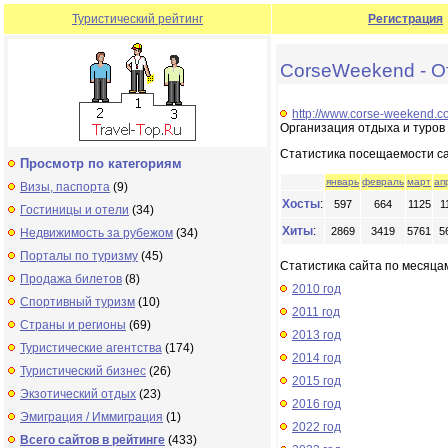
Туристический рейтинг
Регистрация
CorseWeekend - О
http://www.corse-weekend.c
Организация отдыха и туров 
Статистика посещаемости с
Просмотр по категориям
январь
февраль
март
ап
Визы, паспорта
(9)
Хосты
:
597
664
1125
1
Гостиницы и отели
(34)
Хиты
:
2869
3419
5761
5
Недвижимость за рубежом
(34)
Порталы по туризму
(45)
Статистика сайта по месяцам
Продажа билетов
(8)
2010 год
Спортивный туризм
(10)
2011 год
Страны и регионы
(69)
2013 год
Туристические агентства
(174)
2014 год
Туристический бизнес
(26)
2015 год
Экзотический отдых
(23)
2016 год
Эмиграция / Иммиграция
(1)
2022 год
Всего сайтов в рейтинге
(433)