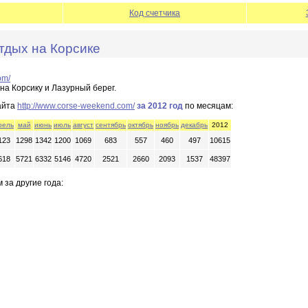
Код счетчика
тдых на Корсике
om/
на Корсику и Лазурный берег.
айта
http://www.corse-weekend.com/
за 2012 год
по месяцам:
рель
май
июнь
июль
август
сентябрь
октябрь
ноябрь
декабрь
2012
123
1298
1342
1200
1069
683
557
460
497
10615
618
5721
6332
5146
4720
2521
2660
2093
1537
48397
 за другие года: