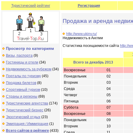
Туристический рейтинг
Регистрация
Продажа и аренда недвиж
http://www.ukinv.ru/
Недвижимость в Англии
Статистика посещаемости сайта
http://w
Просмотр по категориям
Визы, паспорта
(9)
Гостиницы и отели
(34)
Всего за декабрь 2013
Недвижимость за рубежом
(34)
Воскресенье
01
Порталы по туризму
(45)
Понедельник
02
Вторник
03
Продажа билетов
(8)
Среда
04
Спортивный туризм
(10)
Четверг
05
Страны и регионы
(69)
Пятница
06
Туристические агентства
(174)
Суббота
07
Туристический бизнес
(26)
Воскресенье
08
Экзотический отдых
(23)
Понедельник
09
Эмиграция / Иммиграция
(1)
Вторник
10
Всего сайтов в рейтинге
(433)
Среда
11