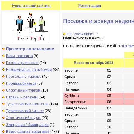
Туристический рейтинг
Регистрация
Продажа и аренда недвиж
http://www.ukinv.ru/
Недвижимость в Англии
Статистика посещаемости сайта
http://w
Просмотр по категориям
Визы, паспорта
(9)
Гостиницы и отели
(34)
Всего за октябрь 2013
Недвижимость за рубежом
(34)
Вторник
01
Порталы по туризму
(45)
Среда
02
Четверг
03
Продажа билетов
(8)
Пятница
04
Спортивный туризм
(10)
Суббота
05
Страны и регионы
(69)
Воскресенье
06
Туристические агентства
(174)
Понедельник
07
Туристический бизнес
(26)
Вторник
08
Экзотический отдых
(23)
Среда
09
Эмиграция / Иммиграция
(1)
Четверг
10
Всего сайтов в рейтинге
(433)
Пятница
11