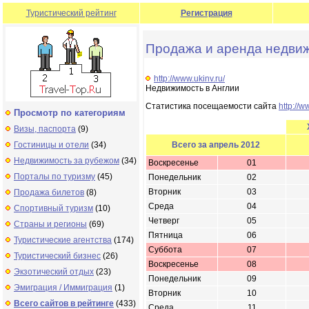
Туристический рейтинг
Регистрация
Продажа и аренда недвиж
http://www.ukinv.ru/
Недвижимость в Англии
Статистика посещаемости сайта
http://w
Просмотр по категориям
Визы, паспорта
(9)
Гостиницы и отели
(34)
Всего за апрель 2012
Недвижимость за рубежом
(34)
Воскресенье
01
Порталы по туризму
(45)
Понедельник
02
Вторник
03
Продажа билетов
(8)
Среда
04
Спортивный туризм
(10)
Четверг
05
Страны и регионы
(69)
Пятница
06
Туристические агентства
(174)
Суббота
07
Туристический бизнес
(26)
Воскресенье
08
Экзотический отдых
(23)
Понедельник
09
Эмиграция / Иммиграция
(1)
Вторник
10
Всего сайтов в рейтинге
(433)
Среда
11