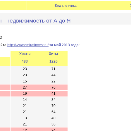
Код счетчика
 - недвижимость от А до Я
АЭ
айта
http://www.emiratinvest.ru/
за май 2013 года
:
Хосты
Хиты
483
1220
23
71
23
44
15
22
27
76
19
41
14
34
21
70
21
54
13
40
21
36
12
24