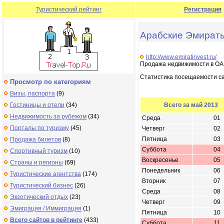
Туристический рейтинг
Регистрация
Арабские Эмираты
http://www.emiratinvest.ru/
Продажа недвижимости в О
Статистика посещаемости с
Просмотр по категориям
Визы, паспорта
(9)
Гостиницы и отели
(34)
Всего за май 2013
Недвижимость за рубежом
(34)
Среда
01
Порталы по туризму
(45)
Четверг
02
Пятница
03
Продажа билетов
(8)
Суббота
04
Спортивный туризм
(10)
Воскресенье
05
Страны и регионы
(69)
Понедельник
06
Туристические агентства
(174)
Вторник
07
Туристический бизнес
(26)
Среда
08
Экзотический отдых
(23)
Четверг
09
Эмиграция / Иммиграция
(1)
Пятница
10
Всего сайтов в рейтинге
(433)
Суббота
11