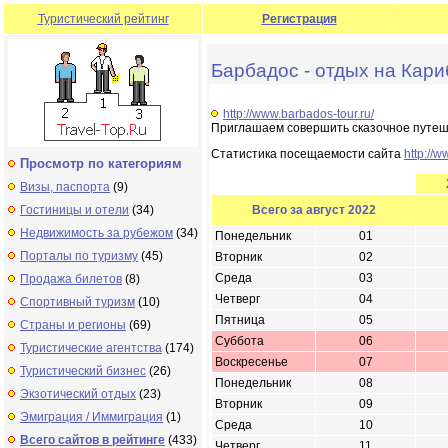
Туристический рейтинг
Регистрация
Барбадос - отдых на Кари
http://www.barbados-tour.ru/
Приглашаем совершить сказочное путеше
Статистика посещаемости сайта
http://w
Просмотр по категориям
Визы, паспорта
(9)
Гостиницы и отели
(34)
Всего за август 2022
Недвижимость за рубежом
(34)
Понедельник
01
Порталы по туризму
(45)
Вторник
02
Среда
03
Продажа билетов
(8)
Четверг
04
Спортивный туризм
(10)
Пятница
05
Страны и регионы
(69)
Суббота
06
Туристические агентства
(174)
Воскресенье
07
Туристический бизнес
(26)
Понедельник
08
Экзотический отдых
(23)
Вторник
09
Эмиграция / Иммиграция
(1)
Среда
10
Всего сайтов в рейтинге
(433)
Четверг
11