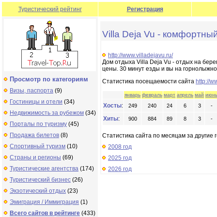
Туристический рейтинг
Регистрация
Villa Deja Vu - комфортны
http://www.villadejavu.ru/
Дом отдыха Villa Deja Vu - отдых на бер
цены. 30 минут езды и вы на горнолыжно
Просмотр по категориям
Статистика посещаемости сайта
http://w
Визы, паспорта
(9)
январь
февраль
март
апрель
май
июн
Гостиницы и отели
(34)
Хосты
:
249
240
24
6
3
-
Недвижимость за рубежом
(34)
Хиты
:
900
884
89
8
3
-
Порталы по туризму
(45)
Продажа билетов
(8)
Статистика сайта по месяцам за другие г
Спортивный туризм
(10)
2008 год
Страны и регионы
(69)
2025 год
Туристические агентства
(174)
2026 год
Туристический бизнес
(26)
Экзотический отдых
(23)
Эмиграция / Иммиграция
(1)
Всего сайтов в рейтинге
(433)