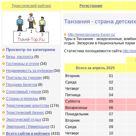
Туристический рейтинг
Регистрация
Танзания - страна детски
http://www.tanzania-travel.ru/
Туры в Танзанию - экскурсионные, комби
отдых. Экскурсии в Национальные парки 
Просмотр по категориям
Статистика посещаемости сайта
http://w
Визы, паспорта
(9)
Гостиницы и отели
(34)
Всего за апрель 2025
Недвижимость за рубежом
(34)
Вторник
01
Порталы по туризму
(45)
Среда
02
Продажа билетов
(8)
Четверг
03
Спортивный туризм
(10)
Пятница
04
Страны и регионы
(69)
Суббота
05
Туристические агентства
(174)
Воскресенье
06
Туристический бизнес
(26)
Понедельник
07
Экзотический отдых
(23)
Вторник
08
Эмиграция / Иммиграция
(1)
Среда
09
Четверг
10
Всего сайтов в рейтинге
(433)