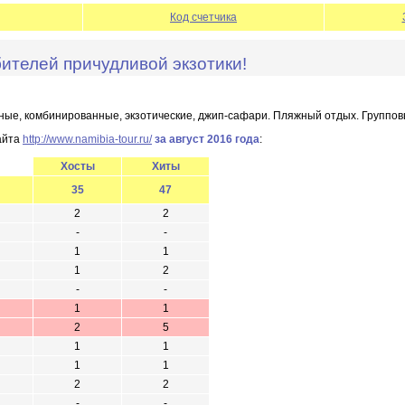
Код счетчика
ителей причудливой экзотики!
нные, комбинированные, экзотические, джип-сафари. Пляжный отдых. Группо
айта
http://www.namibia-tour.ru/
за август 2016 года
:
Хосты
Хиты
35
47
2
2
-
-
1
1
1
2
-
-
1
1
2
5
1
1
1
1
2
2
-
-