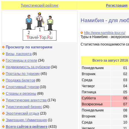
Туристический рейтинг
Регистрация
Намибия - для люб
http://www.namibia-tour.ru/
Туры в Намибию - экскурсио
Статистика посещаемости с
Просмотр по категориям
Визы, паспорта
(9)
Гостиницы и отели
(34)
Всего за август 2016
Недвижимость за рубежом
(34)
Понедельник
01
Порталы по туризму
(45)
Вторник
02
Среда
03
Продажа билетов
(8)
Четверг
04
Спортивный туризм
(10)
Пятница
05
Страны и регионы
(69)
Суббота
06
Туристические агентства
(174)
Воскресенье
07
Туристический бизнес
(26)
Понедельник
08
Экзотический отдых
(23)
Вторник
09
Эмиграция / Иммиграция
(1)
Среда
10
Всего сайтов в рейтинге
(433)
Четверг
11