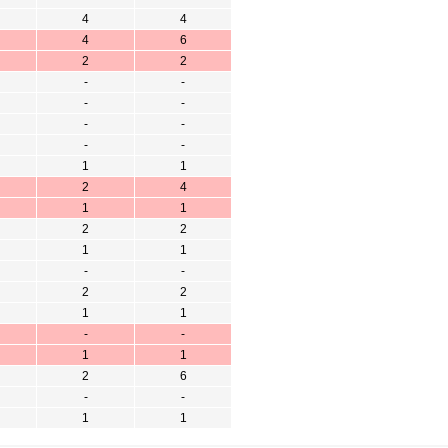
4
4
4
6
2
2
-
-
-
-
-
-
-
-
1
1
2
4
1
1
2
2
1
1
-
-
2
2
1
1
-
-
1
1
2
6
-
-
1
1