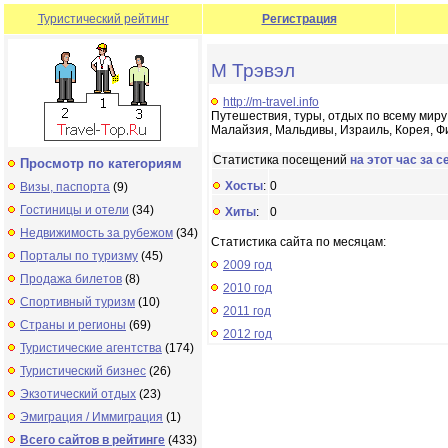
Туристический рейтинг
Регистрация
M Трэвэл
http://m-travel.info
Путешествия, туры, отдых по всему миру 
Малайзия, Мальдивы, Израиль, Корея, Ф
Статистика посещений
на этот час за с
Просмотр по категориям
Хосты
:
0
Визы, паспорта
(9)
Гостиницы и отели
(34)
Хиты
:
0
Недвижимость за рубежом
(34)
Статистика сайта по месяцам:
Порталы по туризму
(45)
2009 год
Продажа билетов
(8)
2010 год
Спортивный туризм
(10)
2011 год
Страны и регионы
(69)
2012 год
Туристические агентства
(174)
Туристический бизнес
(26)
Экзотический отдых
(23)
Эмиграция / Иммиграция
(1)
Всего сайтов в рейтинге
(433)